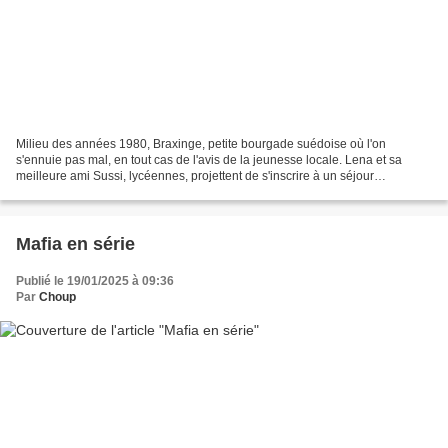
Milieu des années 1980, Braxinge, petite bourgade suédoise où l'on
s'ennuie pas mal, en tout cas de l'avis de la jeunesse locale. Lena et sa
meilleure ami Sussi, lycéennes, projettent de s'inscrire à un séjour
linguistique, à Hastings au Royaume Uni,...
Mafia en série
Publié le 19/01/2025 à 09:36
Par
Choup