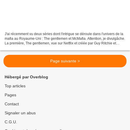
J'ai récemment vu deux séries dont l'intrigue se déroule dans l'univers de la
mafia au Royaume-Uni : The gentlemen et McMafia. Attention, je divulgâche.
La première, The gentlemen, vue sur Netflix et créée par Guy Ritchie et
adaptée du film homonyme,...
Page suivante >
Hébergé par Overblog
Top articles
Pages
Contact
Signaler un abus
C.G.U.