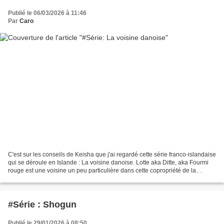
Publié le 06/03/2026 à 11:46
Par
Caro
C'est sur les conseils de Keisha que j'ai regardé cette série franco-islandaise
qui se déroule en Islande : La voisine danoise. Lotte aka Ditte, aka Fourmi
rouge est une voisine un peu particulière dans cette copropriété de la
banlieue de Reykjavik. Elle...
#Série : Shogun
Publié le 29/01/2026 à 08:50