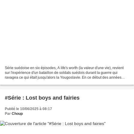
Série suédoise en six épisodes, A life's worth (la valeur d'une vie), revient
sur l'expérience d'un bataillon de soldats suédois durant la guerre qui
ravagea ce qui était jusqu'alors la Yougoslavie. En ce début des années
1990, les Serbes, Croates et...
#Série : Lost boys and fairies
Publié le 10/06/2025 à 08:17
Par
Choup