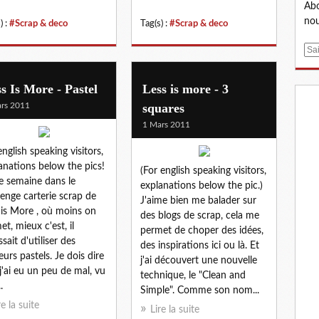
Abo
nou
) :
#Scrap & deco
Tag(s) :
#Scrap & deco
E
m
a
s Is More - Pastel
Less is more - 3
i
rs 2011
squares
l
1 Mars 2011
english speaking visitors,
anations below the pics!
(For english speaking visitors,
e semaine dans le
explanations below the pic.)
lenge carterie scrap de
J'aime bien me balader sur
 is More , où moins on
des blogs de scrap, cela me
et, mieux c'est, il
permet de choper des idées,
ssait d'utiliser des
des inspirations ici ou là. Et
eurs pastels. Je dois dire
j'ai découvert une nouvelle
j'ai eu un peu de mal, vu
technique, le "Clean and
.
Simple". Comme son nom...
re la suite
Lire la suite