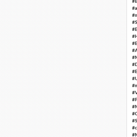
#
#
#m
#S
#
#H
#E
#A
#M
#
#E
#U
#
#V
#P
#
#C
#S
#c
#