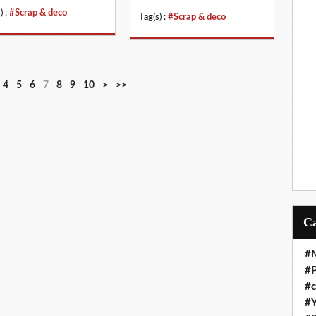
) :
#Scrap & deco
Tag(s) :
#Scrap & deco
4
5
6
7
8
9
10
>
>>
#M
#P
#c
#Y