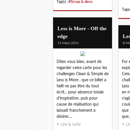
Tag(s) :
#Scrap & deco
Tag(s
Less is More - Off the
edge
Les
15 Mars 2011
8 Ma
Dites vous bien, avant de
For 
regarder cette carte pour les
expl
challenges Clean & Simple de
Cett
Less is More , que ce billet a
chal
failli ne pas être du tout
Less
écrit... pour absence totale
en m
d'inspiration, puis pour
s'agi
cause de réalisation qui
coul
laissait franchement à
que 
désirer....
que..
Lire la suite
Li