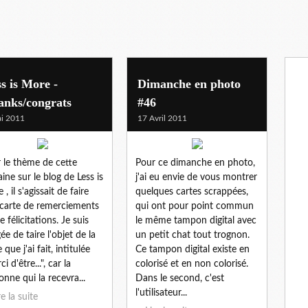
s is More -
Dimanche en photo
anks/congrats
#46
i 2011
17 Avril 2011
 le thème de cette
Pour ce dimanche en photo,
ine sur le blog de Less is
j'ai eu envie de vous montrer
, il s'agissait de faire
quelques cartes scrappées,
carte de remerciements
qui ont pour point commun
e félicitations. Je suis
le même tampon digital avec
ée de taire l'objet de la
un petit chat tout trognon.
 que j'ai fait, intitulée
Ce tampon digital existe en
i d'être...", car la
colorisé et en non colorisé.
onne qui la recevra...
Dans le second, c'est
l'utilisateur...
re la suite