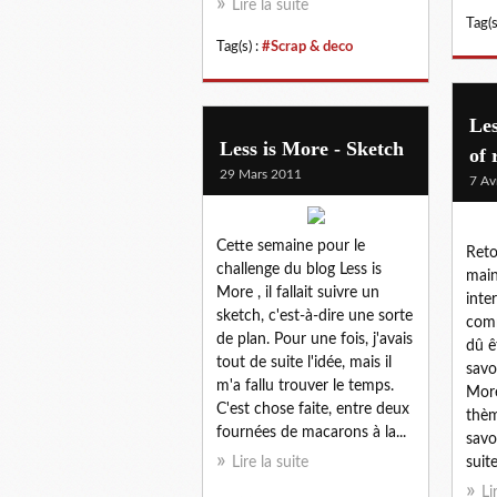
Lire la suite
Tag(s
Tag(s) :
#Scrap & deco
Les
Less is More - Sketch
of 
29 Mars 2011
7 Av
Cette semaine pour le
Reto
challenge du blog Less is
main
More , il fallait suivre un
inte
sketch, c'est-à-dire une sorte
comm
de plan. Pour une fois, j'avais
dû ê
tout de suite l'idée, mais il
savo
m'a fallu trouver le temps.
More
C'est chose faite, entre deux
thèm
fournées de macarons à la...
savoi
Lire la suite
suite
Li