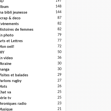
197
BD
148
album
144
a bibli jeunesse
87
crap & deco
82
Evènements
82
istoires de femmes
79
n photo
77
rts et Lettres
72
on oeil!
50
DIY
36
n video
30
kraine
30
manga
29
isites et balades
27
arlons rugby
26
Mots
25
hat va
25
érie tv
23
hroniques radio
21
Musique