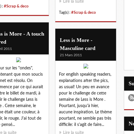
Lire la suite
) :
#Scrap & deco
Tag(s) :
#Scrap & deco
s is More - A touch
Less is More -
red
Masculine card
ril 2011
21 Mars 2011
ur sur les "ondes",
tenant que mon soucis
For english speaking readers,
rnet est résolu. On
explanations after the pics,
S
ence par ce qui aurait
as usual! Un peu en avance
tre le billet de mardi, à
pour le challenge de cette
ir le challenge Less is
semaine de Less is More .
 . Cette semaine, le
Pourtant, jusqu'à hier,
e était une couleur, à
aucune inspiration. Le thème
r, le rouge. J'ai tout de
pourtant, ne semble pas très
 pensé...
difficile: il s'agit de faire...
re la suite
Lire la suite