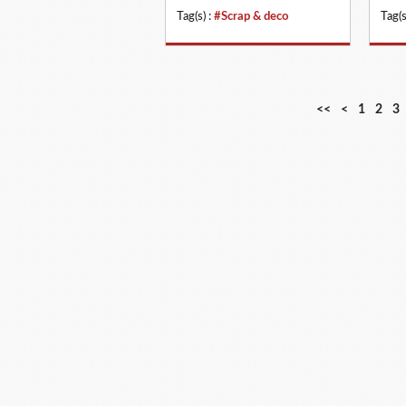
Tag(s) :
#Scrap & deco
Tag(s
<<
<
1
2
3