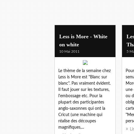
scrap & deco
Less is More - White
Les
on white
Th
10 Mai 2011
5 Ma
Le thème de la semaine chez
Pour
Less is More est "Blanc sur
sema
blanc". Pas vraiment évident.
More 
Il faut jouer sur les textures,
une 
l'embossage etc. Pour la
ou d
plupart des participantes
oblig
anglo-saxonnes qui ont la
carte
Cricut (une machine qui
"Merc
réalise des découpes
pers
magnifiques,...
Li