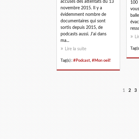
accusés des attentats du 13
100 
novembre 2015. Il y a
vous
évidemment nombre de
ball
documentaires qui sont
évac
sortis depuis 2015, de
resso
podcasts aussi. J'ai dans
Li
ma...
Tag(s
Lire la suite
Tag(s) :
#Podcast
,
#Mon oeil!
1
2
3