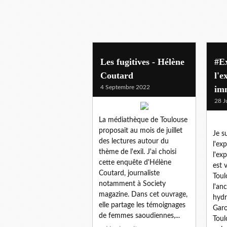
mon oeil!
Les fugitives - Hélène
#E
Coutard
l'e
4 Septembre 2022
im
28 J
La médiathèque de Toulouse
proposait au mois de juillet
Je s
des lectures autour du
l'ex
thème de l'exil. J'ai choisi
l'ex
cette enquête d'Hélène
est 
Coutard, journaliste
Toul
notamment à Society
l'an
magazine. Dans cet ouvrage,
hydr
elle partage les témoignages
Garo
de femmes saoudiennes,...
Toul