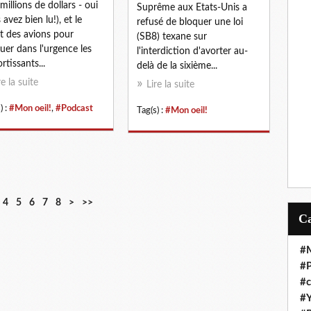
millions de dollars - oui
Suprême aux Etats-Unis a
 avez bien lu!), et le
refusé de bloquer une loi
et des avions pour
(SB8) texane sur
uer dans l'urgence les
l'interdiction d'avorter au-
rtissants...
delà de la sixième...
re la suite
Lire la suite
) :
#Mon oeil!
,
#Podcast
Tag(s) :
#Mon oeil!
4
5
6
7
8
>
>>
#M
#P
#c
#Y