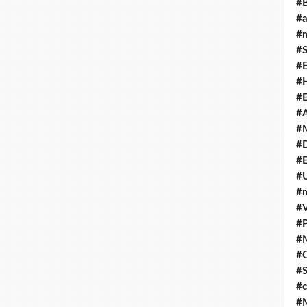
#
#
#m
#S
#
#H
#E
#A
#M
#
#E
#U
#
#V
#P
#
#C
#S
#c
#