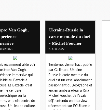
xpo: Van Gogh,
Ukraine-Russie la
xpérience
carte mentale du duel
mersive
- Michel Foucher
uillet 2022
1 Juin 2022
uis récemment allée voir
Trente-neuvième Tract publié
position Van Gogh,
par Gallimard, Ukraine-
périence immersive qui
Russie la carte mentale du
visible au Bazacle à
duel est un essai absolument
ouse. Le Bazacle, c'est
passionnant du géographe et
cienne centrale
ancien ambassadeur à Riga
oélectrique sur la
Michel Foucher. Je l'avais
nne, en plein centre de
déjà entendu en interview
ouse. Un lieu de culture,
(récemment sur FCUlture le