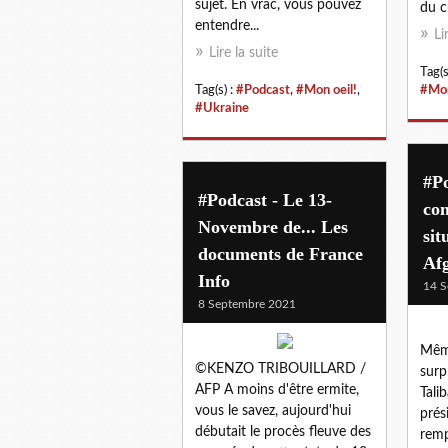
sujet. En vrac, vous pouvez
du cu
entendre...
Li
Lire la suite
Tag(s
Tag(s) :
#Podcast
,
#Mon oeil!
,
#Mon
#Ukraine
#Po
#Podcast - Le 13-
co
Novembre de... Les
sit
documents de France
Af
Info
14 S
8 Septembre 2021
Même
©KENZO TRIBOUILLARD /
surp
AFP A moins d'être ermite,
Tali
vous le savez, aujourd'hui
prés
débutait le procès fleuve des
remp