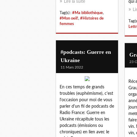
Lire la suite
qui a
Li
Tag(s) :
#Ma bibliothèque
,
#Mon oeil!
,
#Histoires de
Tag(s
femmes
Lett
#podcasts: Guerre en
Gra
Ukraine
23 O
11 Mars 2022
Réce
En ces temps de grands
Grau
troubles (euphémisme), c'est
orga
l'occasion pour moi de vous
anné
parler d'un fil de podcasts de
jour
Radio France: Guerre en
mett
Ukraine récapitule tous les
fair
podcasts (émissions ou
vin.
chroniques) en lien avec le
vin,