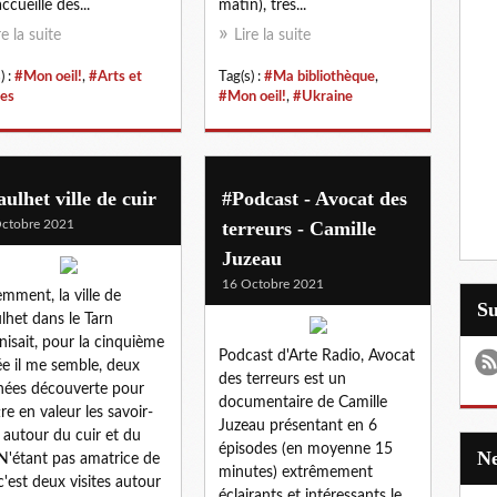
ccueille des...
matin), très...
re la suite
Lire la suite
) :
#Mon oeil!
,
#Arts et
Tag(s) :
#Ma bibliothèque
,
res
#Mon oeil!
,
#Ukraine
ulhet ville de cuir
#Podcast - Avocat des
ctobre 2021
terreurs - Camille
Juzeau
16 Octobre 2021
mment, la ville de
S
lhet dans le Tarn
nisait, pour la cinquième
Podcast d'Arte Radio, Avocat
e il me semble, deux
des terreurs est un
nées découverte pour
documentaire de Camille
re en valeur les savoir-
Juzeau présentant en 6
e autour du cuir et du
épisodes (en moyenne 15
 N'étant pas amatrice de
minutes) extrêmement
 c'est deux visites autour
éclairants et intéressants le