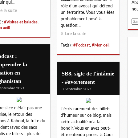
ir qui...
Abo
rôle d'un avocat qui défend
nou
re la suite
un terroriste. Vous vous êtes
probablement posé la
E
) :
#Visites et balades
,
question:...
 oeil!
m
Lire la suite
a
i
Tag(s) :
#Podcast
,
#Mon oeil!
l
dcast :
mprendre la
uation en
SB8, sigle de l'infâmie
ghanistan
- #avortement
eptembre 2021
3 Septembre 2021
 si ce n'était pas une
J'écris rarement des billets
rise, le retour des
d'humeur sur ce blog, mais
bans à Kaboul, la fuite du
cette actualité m'a fait
ident (avec des sacs
bondir. Vous en avez peut-
lis de billets - plus de
être entendu parler: la Cour