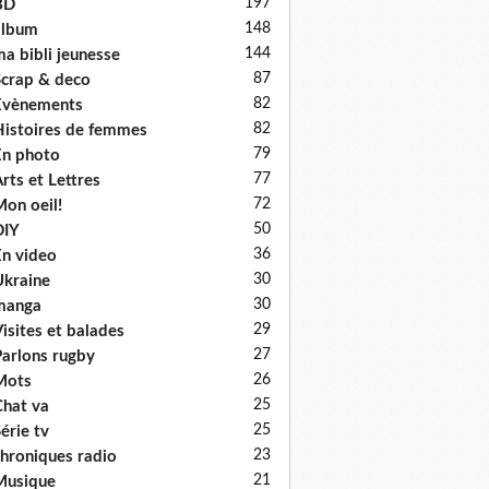
197
BD
148
album
144
a bibli jeunesse
87
crap & deco
82
Evènements
82
istoires de femmes
79
n photo
77
rts et Lettres
72
on oeil!
50
DIY
36
n video
30
kraine
30
manga
29
isites et balades
27
arlons rugby
26
Mots
25
hat va
25
érie tv
23
hroniques radio
21
Musique