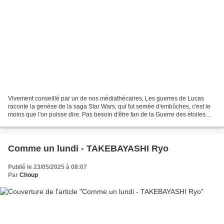
Vivement conseillé par un de nos médiathécaires, Les guerres de Lucas
raconte la genèse de la saga Star Wars, qui fut semée d'embûches, c'est le
moins que l'on puisse dire. Pas besoin d'être fan de la Guerre des étoiles
pour aimer! Le scénariste Renaud...
Comme un lundi - TAKEBAYASHI Ryo
Publié le 23/05/2025 à 08:07
Par
Choup