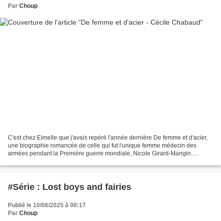
Par
Choup
C'est chez Eimelle que j'avais repéré l'année dernière De femme et d'acier,
une biographie romancée de celle qui fut l'unique femme médecin des
armées pendant la Première guerre mondiale, Nicole Girard-Mangin.
Contemporaine de Marie Curie, avec qui elle...
#Série : Lost boys and fairies
Publié le 10/06/2025 à 08:17
Par
Choup