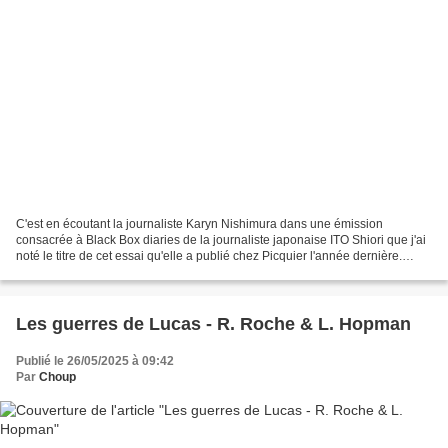
C'est en écoutant la journaliste Karyn Nishimura dans une émission
consacrée à Black Box diaries de la journaliste japonaise ITO Shiori que j'ai
noté le titre de cet essai qu'elle a publié chez Picquier l'année dernière.
Dans L'Affaire Midori (qui n'est...
Les guerres de Lucas - R. Roche & L. Hopman
Publié le 26/05/2025 à 09:42
Par
Choup