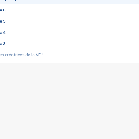
e 6
e 5
e 4
e 3
s créatrices de la VF !
e 2
e 1
e Mektoub My Love arrive enfin ! Rencontre avec Shaïn Boumedine et Sal
i : après Toni en famille
elle réalise le bouleversant Dites lui que je l'aime
ais ! Rencontre autour de Vie privée de Rebecca Zlotowski
 de Marguerite, Grave... Rencontre avec Ella Rumpf