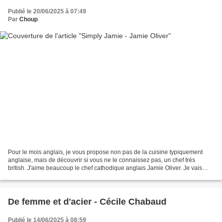
Publié le 20/06/2025 à 07:49
Par
Choup
Pour le mois anglais, je vous propose non pas de la cuisine typiquement
anglaise, mais de découvrir si vous ne le connaissez pas, un chef très
british. J'aime beaucoup le chef cathodique anglais Jamie Oliver. Je vais
régulièrement sur son site ou sa chaîne...
De femme et d'acier - Cécile Chabaud
Publié le 14/06/2025 à 08:59