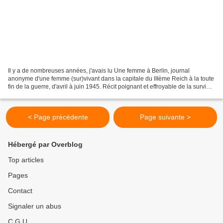
Il y a de nombreuses années, j'avais lu Une femme à Berlin, journal
anonyme d'une femme (sur)vivant dans la capitale du IIIème Reich à la toute
fin de la guerre, d'avril à juin 1945. Récit poignant et effroyable de la survie
dans une ville bombardée quotidiennement...
< Page précédente
Page suivante >
Hébergé par Overblog
Top articles
Pages
Contact
Signaler un abus
C.G.U.