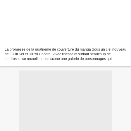
La promesse de la quatrième de couverture du manga Sous un ciel nouveau
de FUJII Kei et HIRAI Cocoro : Avec finesse et surtout beaucoup de
tendresse, ce recueil met en scène une galerie de personnages qui
découvrent ou redécouvrent le sens de la famille,...