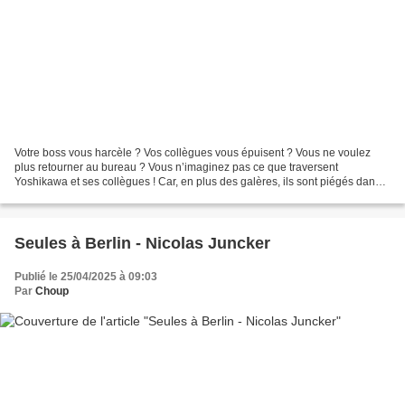
Votre boss vous harcèle ? Vos collègues vous épuisent ? Vous ne voulez
plus retourner au bureau ? Vous n’imaginez pas ce que traversent
Yoshikawa et ses collègues ! Car, en plus des galères, ils sont piégés dans
une boucle temporelle... qui recommence...
Seules à Berlin - Nicolas Juncker
Publié le 25/04/2025 à 09:03
Par
Choup