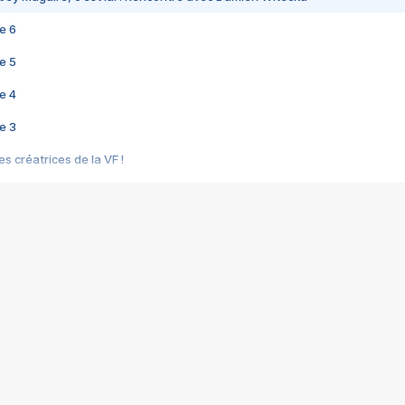
e 6
e 5
e 4
e 3
s créatrices de la VF !
e 2
e 1
e Mektoub My Love arrive enfin ! Rencontre avec Shaïn Boumedine et Sal
i : après Toni en famille
elle réalise le bouleversant Dites lui que je l'aime
ais ! Rencontre autour de Vie privée de Rebecca Zlotowski
 de Marguerite, Grave... Rencontre avec Ella Rumpf