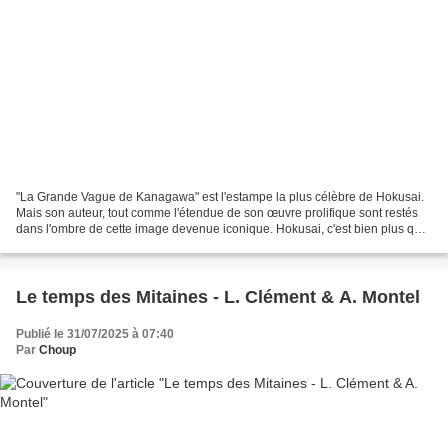
"La Grande Vague de Kanagawa" est l'estampe la plus célèbre de Hokusai.
Mais son auteur, tout comme l'étendue de son œuvre prolifique sont restés
dans l'ombre de cette image devenue iconique. Hokusai, c'est bien plus que
cela. Cet homme, dont on ne connaît...
Le temps des Mitaines - L. Clément & A. Montel
Publié le 31/07/2025 à 07:40
Par
Choup