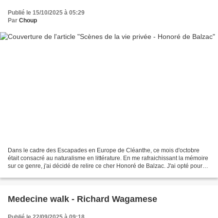
Publié le 15/10/2025 à 05:29
Par
Choup
Dans le cadre des Escapades en Europe de Cléanthe, ce mois d'octobre
était consacré au naturalisme en littérature. En me rafraichissant la mémoire
sur ce genre, j'ai décidé de relire ce cher Honoré de Balzac. J'ai opté pour
des textes courts tirés de...
Medecine walk - Richard Wagamese
Publié le 22/09/2025 à 09:18