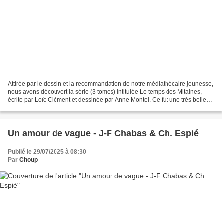
Attirée par le dessin et la recommandation de notre médiathécaire jeunesse,
nous avons découvert la série (3 tomes) intitulée Le temps des Mitaines,
écrite par Loïc Clément et dessinée par Anne Montel. Ce fut une très belle
découverte. Nous y suivons...
Un amour de vague - J-F Chabas & Ch. Espié
Publié le 29/07/2025 à 08:30
Par
Choup