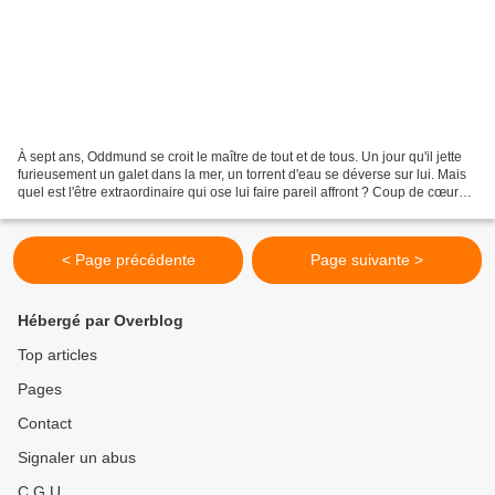
À sept ans, Oddmund se croit le maître de tout et de tous. Un jour qu'il jette
furieusement un galet dans la mer, un torrent d'eau se déverse sur lui. Mais
quel est l'être extraordinaire qui ose lui faire pareil affront ? Coup de cœur
pour ce beau texte...
< Page précédente
Page suivante >
Hébergé par Overblog
Top articles
Pages
Contact
Signaler un abus
C.G.U.