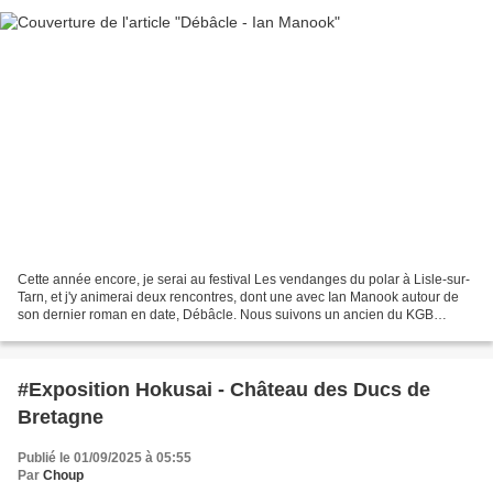
Cette année encore, je serai au festival Les vendanges du polar à Lisle-sur-
Tarn, et j'y animerai deux rencontres, dont une avec Ian Manook autour de
son dernier roman en date, Débâcle. Nous suivons un ancien du KGB
nommé Piotr alors que l'URSS s'est...
#Exposition Hokusai - Château des Ducs de
Bretagne
Publié le 01/09/2025 à 05:55
Par
Choup