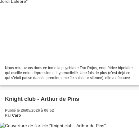
Nous retrouvons dans ce tome la psychiatre Eva Rojas, enquêtrice bipolaire
qui oscille entre dépression et hyperactivité. Une fois de plus (c’est déjà ce
qui s’était passé dans le premier tome Je suis leur silence), elle a découvert
un corps. Seules les...
Knight club - Arthur de Pins
Publié le 26/05/2026 à 06:52
Par
Caro