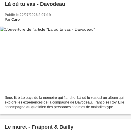
Là où tu vas - Davodeau
Publié le 22/07/2026 à 07:19
Par
Caro
Sous-titré Le pays de la mémoire qui flanche, Là où tu vas est un album qui
explore les expériences de la compagne de Davodeau, Françoise Roy. Elle
accompagne au quotidien des personnes atteintes de maladies type
Alzheimer. Si ce projet a mis longtemps...
Le muret - Fraipont & Bailly