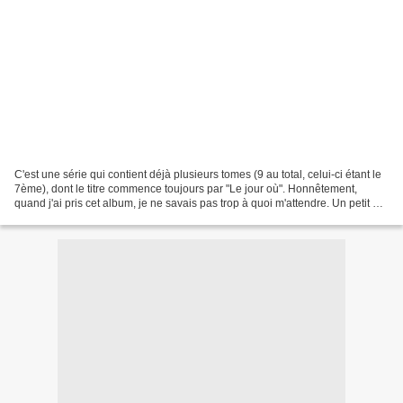
C'est une série qui contient déjà plusieurs tomes (9 au total, celui-ci étant le
7ème), dont le titre commence toujours par "Le jour où". Honnêtement,
quand j'ai pris cet album, je ne savais pas trop à quoi m'attendre. Un petit a
priori sur un album feel-good,...