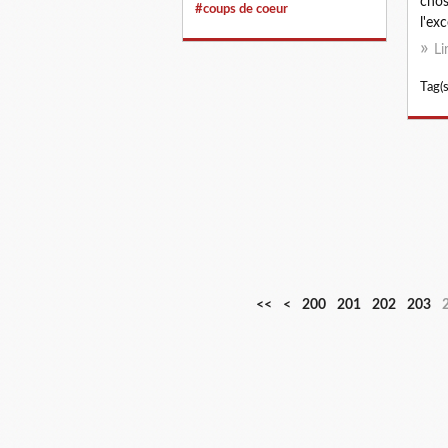
chos
#coups de coeur
l'exc
Li
Tag(s
<<
<
200
201
202
203