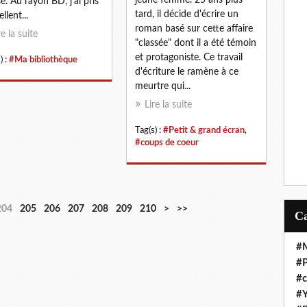
e. Au rayon BD, j'ai pris
tard, il décide d'écrire un
ellent...
roman basé sur cette affaire
re la suite
"classée" dont il a été témoin
et protagoniste. Ce travail
) :
#Ma bibliothèque
d'écriture le ramène à ce
meurtre qui...
Lire la suite
Tag(s) :
#Petit & grand écran
,
#coups de coeur
2
2
2
2
2
2
2
204
205
206
207
208
209
210
>
>>
2
3
4
5
6
7
8
0
0
0
0
0
0
0
#M
#P
#c
#Y