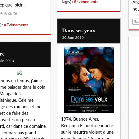
Tag(s) :
#Evènements
Abo
épique, plein...
nou
re la suite
E
) :
#Evènements
m
Dans ses yeux
a
30 Juin 2010
i
l
re
uin 2010
emps en temps, j'aime
r me balader dans le coin
Manga de la
athèque. Cele me
ge des romans, et me
et de faire des
1974, Buenos Aires.
uvertes un peu au
Benjamin Esposito enquête
rd, car dans ce domaine,
sur le meurtre violent d'une
e connais pas grand
jeune femme. 25 ans plus