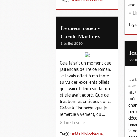
end 
Li
Tag(s
Le coeur cousu -
Carole Martinez
1 Juillet 2010
Ica
29 J
Cela faisait un moment que
j'attendais de lire ce roman.
Je l'avais offert à ma tante
De t
au vu des excellents billets
alle
qui avaient fleuri sur la toile,
BD/
et elle avait adoré. Que de
médi
très bonnes critiques donc.
chan
Grâce à Florinette, que je
perm
remercie vivement, qui...
déco
Lire la suite
hasa
je n
Tag(s) :
#Ma bibliothèque
,