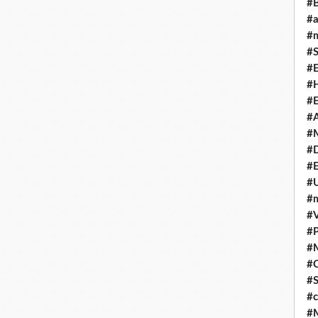
#
#
#m
#S
#
#H
#E
#A
#M
#
#E
#U
#
#V
#P
#
#C
#S
#c
#