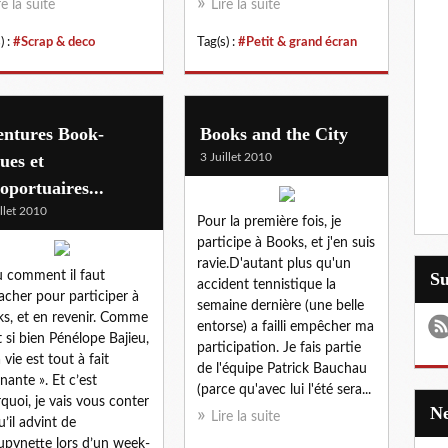
re la suite
Lire la suite
) :
#Scrap & deco
Tag(s) :
#Petit & grand écran
entures Book-
Books and the City
ues et
3 Juillet 2010
oportuaires...
illet 2010
Pour la première fois, je
participe à Books, et j'en suis
ravie.D'autant plus qu'un
 comment il faut
S
accident tennistique la
acher pour participer à
semaine dernière (une belle
s, et en revenir. Comme
entorse) a failli empêcher ma
it si bien Pénélope Bajieu,
participation. Je fais partie
 vie est tout à fait
de l'équipe Patrick Bauchau
inante ». Et c’est
(parce qu'avec lui l'été sera...
quoi, je vais vous conter
Lire la suite
u’il advint de
pynette lors d’un week-