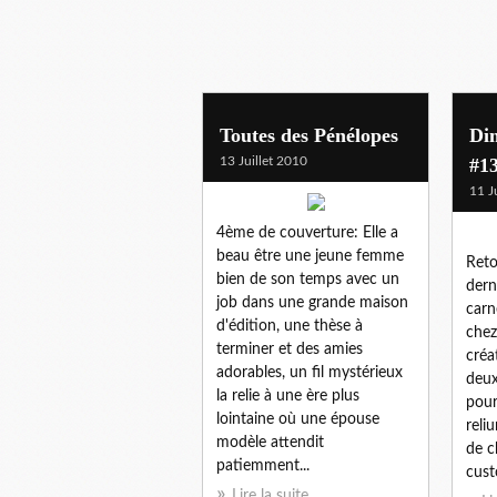
Toutes des Pénélopes
Di
13 Juillet 2010
#1
11 J
4ème de couverture: Elle a
beau être une jeune femme
Reto
bien de son temps avec un
dern
job dans une grande maison
carn
d'édition, une thèse à
chez
terminer et des amies
créat
adorables, un fil mystérieux
deux
la relie à une ère plus
pour
lointaine où une épouse
reliu
modèle attendit
de c
patiemment...
cust
Lire la suite