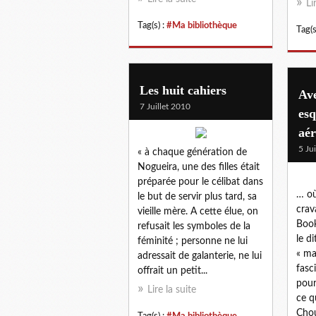
Li
Tag(s) :
#Ma bibliothèque
Tag(s
Les huit cahiers
Av
7 Juillet 2010
esq
aér
5 Ju
« à chaque génération de
Nogueira, une des filles était
préparée pour le célibat dans
… où
le but de servir plus tard, sa
crav
vieille mère. A cette élue, on
Book
refusait les symboles de la
le d
féminité ; personne ne lui
« ma
adressait de galanterie, ne lui
fasc
offrait un petit...
pour
Lire la suite
ce q
Chou
Tag(s) :
#Ma bibliothèque