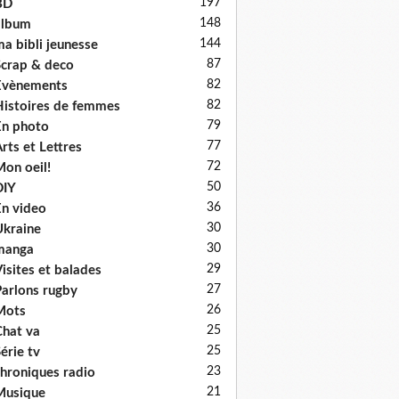
197
BD
148
album
144
a bibli jeunesse
87
crap & deco
82
Evènements
82
istoires de femmes
79
n photo
77
rts et Lettres
72
on oeil!
50
DIY
36
n video
30
kraine
30
manga
29
isites et balades
27
arlons rugby
26
Mots
25
hat va
25
érie tv
23
hroniques radio
21
Musique