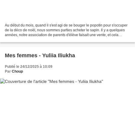
Au début du mois, quand il s'est agi de se bouger le popotin pour s'occuper
de la déco de noël, nous sommes parties acheter le sapin. Il y a quelques
années, notre association de parents d'élève faisait une vente, et cela
permettait d'avoir un sapin de...
Mes femmes - Yuliia Iliukha
Publié le 24/12/2025 à 10:09
Par
Choup