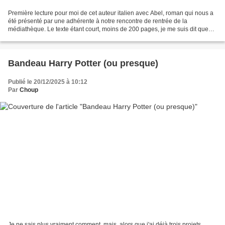
Première lecture pour moi de cet auteur italien avec Abel, roman qui nous a
été présenté par une adhérente à notre rencontre de rentrée de la
médiathèque. Le texte étant court, moins de 200 pages, je me suis dit que
cela pouvait être une bonne porte d'entrée...
Bandeau Harry Potter (ou presque)
Publié le 20/12/2025 à 10:12
Par
Choup
Je ne sais plus vraiment comment, mais, alors que j'ai déjà trois projets