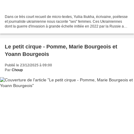
Dans ce très court recueil de micro-textes, Yuliia Iliukha, écrivaine, poétesse
et journaliste ukrainienne nous raconte "ses" femmes. Ces Ukrainiennes
dont la guerre d'invasion à grande échelle initiée en 2022 par la Russie a
fracassé les vies. De nombreux...
Le petit cirque - Pomme, Marie Bourgeois et
Yoann Bourgeois
Publié le 23/12/2025 à 09:00
Par
Choup