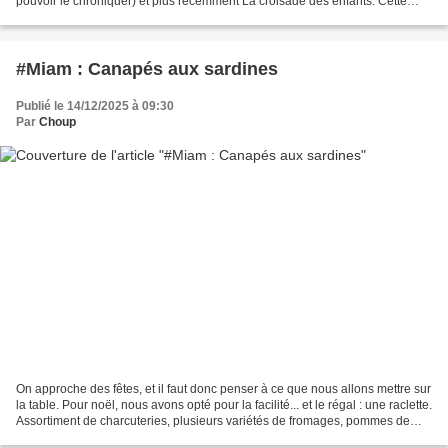
pouvoir le chroniquer) et plus récemment La croisade des enfants. Cette
bande dessinée en 3 tomes est plus...
#Miam : Canapés aux sardines
Publié le 14/12/2025 à 09:30
Par
Choup
On approche des fêtes, et il faut donc penser à ce que nous allons mettre sur
la table. Pour noël, nous avons opté pour la facilité... et le régal : une raclette.
Assortiment de charcuteries, plusieurs variétés de fromages, pommes de
terre et légumes...