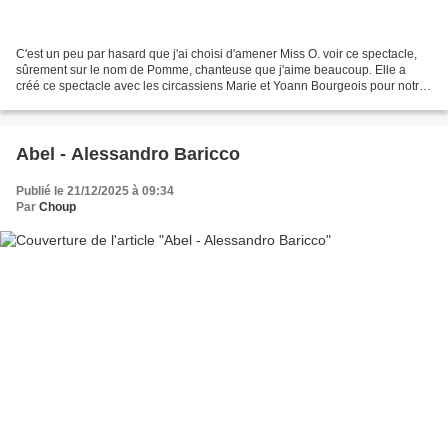
C'est un peu par hasard que j'ai choisi d'amener Miss O. voir ce spectacle,
sûrement sur le nom de Pomme, chanteuse que j'aime beaucoup. Elle a
créé ce spectacle avec les circassiens Marie et Yoann Bourgeois pour notre
plus grand plaisir. Voici la présentation...
Abel - Alessandro Baricco
Publié le 21/12/2025 à 09:34
Par
Choup