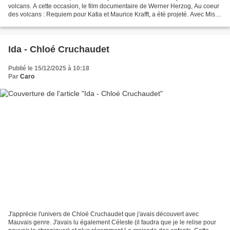
volcans. A cette occasion, le film documentaire de Werner Herzog, Au coeur
des volcans : Requiem pour Katia et Maurice Krafft, a été projeté. Avec Miss
O. nous y avons assisté....
Ida - Chloé Cruchaudet
Publié le 15/12/2025 à 10:18
Par
Caro
J'apprécie l'univers de Chloé Cruchaudet que j'avais découvert avec
Mauvais genre. J'avais lu également Céleste (il faudra que je le relise pour