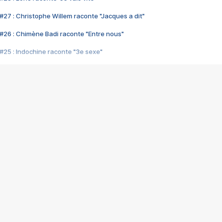
#27 : Christophe Willem raconte "Jacques a dit"
#26 : Chimène Badi raconte "Entre nous"
#25 : Indochine raconte "3e sexe"
#24 : Zaho raconte "C'est chelou"
#23 : Patrick Bruel raconte "Au café des délices"
#22 : Kyo raconte "Le chemin"
#21 : Nolwenn Leroy raconte "Cassé"
#20 : Patrick Hernandez raconte "Born to be alive"
#19 : Lorie raconte "Près de moi"
#18 : Michael Jones raconte "A nos actes manqués" (avec Jean-Jacque
#17 : Khaled raconte "Aïcha"
#16 : Corneille raconte "Parce qu'on vient de loin"