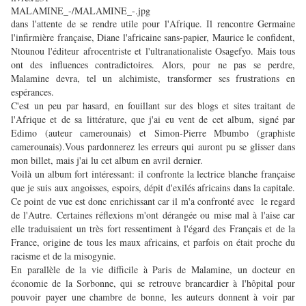
dans l'attente de se rendre utile pour l'Afrique. Il rencontre Germaine
l'infirmière française, Diane l'africaine sans-papier, Maurice le confident,
Ntounou l'éditeur afrocentriste et l'ultranationaliste Osagefyo. Mais tous
ont des influences contradictoires. Alors, pour ne pas se perdre,
Malamine devra, tel un alchimiste, transformer ses frustrations en
espérances.
C'est un peu par hasard, en fouillant sur des blogs et sites traitant de
l'Afrique et de sa littérature, que j'ai eu vent de cet album, signé par
Edimo (auteur camerounais) et Simon-Pierre Mbumbo (graphiste
camerounais).Vous pardonnerez les erreurs qui auront pu se glisser dans
mon billet, mais j'ai lu cet album en avril dernier.
Voilà un album fort intéressant: il confronte la lectrice blanche française
que je suis aux angoisses, espoirs, dépit d'exilés africains dans la capitale.
Ce point de vue est donc enrichissant car il m'a confronté avec le regard
de l'Autre. Certaines réflexions m'ont dérangée ou mise mal à l'aise car
elle traduisaient un très fort ressentiment à l'égard des Français et de la
France, origine de tous les maux africains, et parfois on était proche du
racisme et de la misogynie.
En parallèle de la vie difficile à Paris de Malamine, un docteur en
économie de la Sorbonne, qui se retrouve brancardier à l'hôpital pour
pouvoir payer une chambre de bonne, les auteurs donnent à voir par