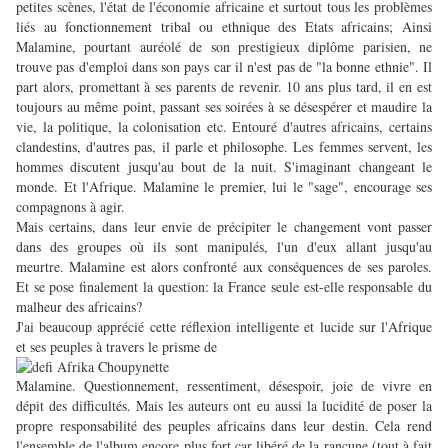
petites scènes, l'état de l'économie africaine et surtout tous les problèmes
liés au fonctionnement tribal ou ethnique des Etats africains; Ainsi
Malamine, pourtant auréolé de son prestigieux diplôme parisien, ne
trouve pas d'emploi dans son pays car il n'est pas de "la bonne ethnie". Il
part alors, promettant à ses parents de revenir. 10 ans plus tard, il en est
toujours au même point, passant ses soirées à se désespérer et maudire la
vie, la politique, la colonisation etc. Entouré d'autres africains, certains
clandestins, d'autres pas, il parle et philosophe. Les femmes servent, les
hommes discutent jusqu'au bout de la nuit. S'imaginant changeant le
monde. Et l'Afrique. Malamine le premier, lui le "sage", encourage ses
compagnons à agir.
Mais certains, dans leur envie de précipiter le changement vont passer
dans des groupes où ils sont manipulés, l'un d'eux allant jusqu'au
meurtre. Malamine est alors confronté aux conséquences de ses paroles.
Et se pose finalement la question: la France seule est-elle responsable du
malheur des africains?
J'ai beaucoup apprécié cette réflexion intelligente et lucide sur l'Afrique
et ses peuples à travers le prisme de
Malamine. Questionnement, ressentiment, désespoir, joie de vivre en
dépit des difficultés. Mais les auteurs ont eu aussi la lucidité de poser la
propre responsabilité des peuples africains dans leur destin. Cela rend
l'ensemble de l'album encore plus fort car libéré de la rancune (tout à fait