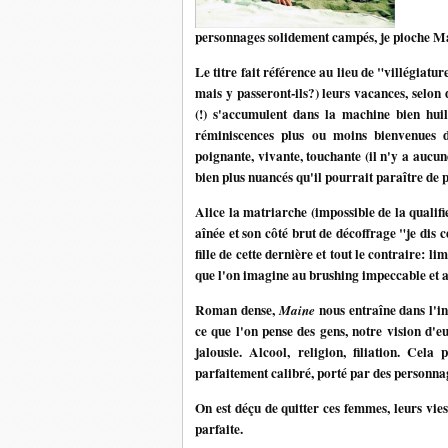
personnages solidement campés, je pioche Ma
Le titre fait référence au lieu de "villégiature
mais y passeront-ils?) leurs vacances, selon d
(!) s'accumulent dans la machine bien huilé
réminiscences plus ou moins bienvenues d
poignante, vivante, touchante (il n'y a aucun
bien plus nuancés qu'il pourrait paraître de
Alice la matriarche (impossible de la qualifi
aînée et son côté brut de décoffrage "je dis
fille de cette dernière et tout le contraire: 
que l'on imagine au brushing impeccable et au
Roman dense,
nous entraîne dans l'int
Maine
ce que l'on pense des gens, notre vision d'eu
jalousie. Alcool, religion, filiation. Cel
parfaitement calibré, porté par des personnage
On est déçu de quitter ces femmes, leurs vie
parfaite.