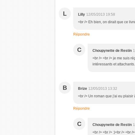
L
Lilly
12/05/2013 19:58
<br /> Eh bien, on dirait que ce livr
Répondre
C
Choupynette de Restin
1
<br /> <br /> je me suis ré
intéressants et attachants.
B
Brize
12/05/2013 13:32
<br /> Un roman que j'ai eu plaisir à
Répondre
C
Choupynette de Restin
1
<br /> <br /> :)<br /> <br />