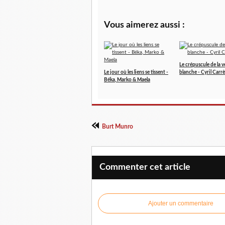
Vous aimerez aussi :
Le crépuscule de la 
Le jour où les liens se tissent -
blanche - Cyril Carr
Béka, Marko & Maela
Burt Munro
Commenter cet article
Ajouter un commentaire