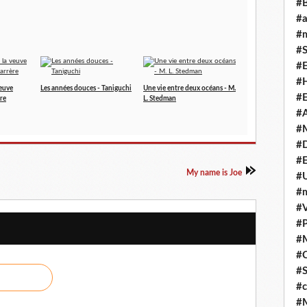
#
#
#m
#S
#
#H
veuve
Les années douces - Taniguchi
Une vie entre deux océans - M.
#E
ère
L. Stedman
#A
#M
#
#E
My name is Joe
#U
#
#V
#P
#
#C
#S
#c
#