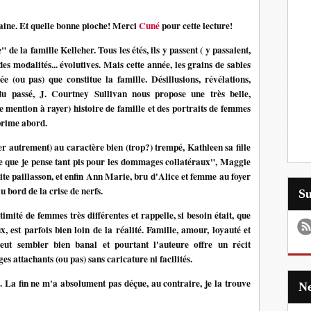
ine. Et quelle bonne pioche! Merci
Cuné
pour cette lecture!
" de la famille Kelleher. Tous les étés, ils y passent ( y passaient,
es modalités... évolutives. Mais cette année, les grains de sables
e (ou pas) que constitue la famille. Désillusions, révélations,
u passé, J. Courtney Sullivan nous propose une très belle,
e mention à rayer) histoire de famille et des portraits de femmes
 prime abord.
er autrement) au caractère bien (trop?) trempé, Kathleen sa fille
 ce que je pense tant pis pour les dommages collatéraux", Maggie
limite paillasson, et enfin Ann Marie, bru d'Alice et femme au foyer
 bord de la crise de nerfs.
S
imité de femmes très différentes et rappelle, si besoin était, que
x, est parfois bien loin de la réalité. Famille, amour, loyauté et
a peut sembler bien banal et pourtant l'auteure offre un récit
s attachants (ou pas) sans caricature ni facilités.
s. La fin ne m'a absolument pas déçue, au contraire, je la trouve