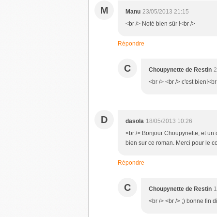
M
Manu
23/05/2013 21:15
<br /> Noté bien sûr !<br />
Répondre
C
Choupynette de Restin
2
<br /> <br /> c'est bien!<br
D
dasola
18/05/2013 10:26
<br /> Bonjour Choupynette, et un d
bien sur ce roman. Merci pour le c
Répondre
C
Choupynette de Restin
1
<br /> <br /> ;) bonne fin 