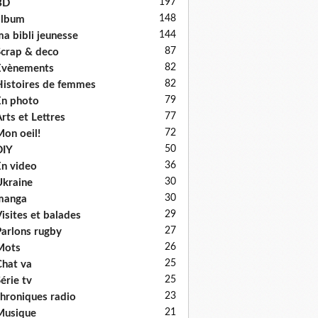
197
BD
148
album
144
a bibli jeunesse
87
crap & deco
82
Evènements
82
istoires de femmes
79
n photo
77
rts et Lettres
72
on oeil!
50
DIY
36
n video
30
kraine
30
manga
29
isites et balades
27
arlons rugby
26
Mots
25
hat va
25
érie tv
23
hroniques radio
21
Musique