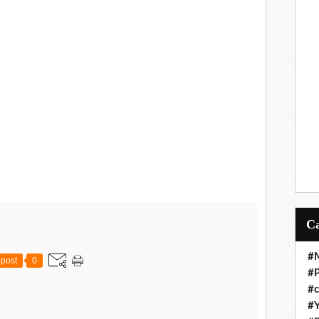
#M
post
0
#P
#c
#Y