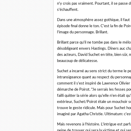
n'y crois pas vraiment. Pourtant, il se passe 
s'échauffent.
Dans une atmosphère assez gothique, il faut b
épisode final donne le ton. C'est la fin de Poi
l'image du personnage. Brillant.
Brillant parce qu'il ne tombe pas dans le mélo
désobligeant envers Hastings. Dîners auc chan
des acteurs, David Suchet en tête, bien sûr,
beaucoup de délicatesse.
Suchet a incarné au sens strict du terme le 
intransigeance quant au respect du personnag
comment il s'est inspiré de Lawrence Olivier 
démarche de Poirot. "Je serrais les fesses p
failli quitter la série alors qu'elle n'en était
extérieur, Suchet/Poirot étale un mouchoir su
trouve le geste ridicule. Mais pour Suchet hor
imaginé par Agatha Christie. Ultimatum: c'est
Mais revenons à l'histoire. L'intrigue est p
peine de trouver qui sera la victime et qui se