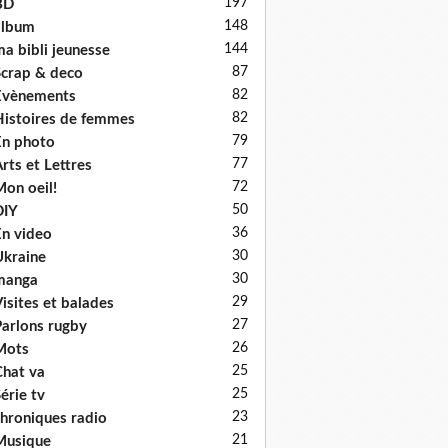
197
BD
148
album
144
a bibli jeunesse
87
crap & deco
82
Evènements
82
istoires de femmes
79
n photo
77
rts et Lettres
72
on oeil!
50
DIY
36
n video
30
kraine
30
manga
29
isites et balades
27
arlons rugby
26
Mots
25
hat va
25
érie tv
23
hroniques radio
21
Musique