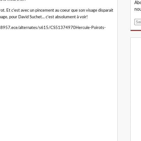
Abo
nou
rot. Et c'est avec un pincement au coeur que son visage disparait
nage, pour David Suchet... c'est absolument à voir!
E
m
a
i
l