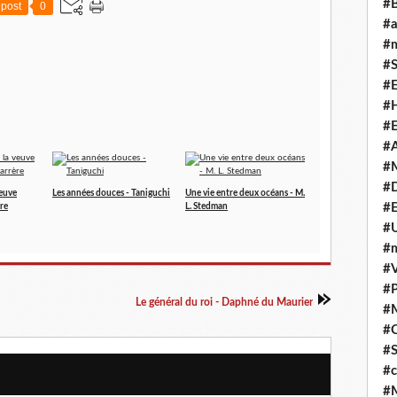
#
post
0
#
#m
#S
#
#H
#E
#A
#M
#
veuve
Les années douces - Taniguchi
Une vie entre deux océans - M.
#E
ère
L. Stedman
#U
#
#V
#P
Le général du roi - Daphné du Maurier
#
#C
#S
#c
#