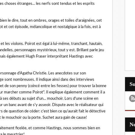
des choses étranges... les nerfs sont tendus et les esprits
ien le dire, tout en ombres, orages et toiles d'araignées, cet
rot et cet épisode, mélancolique et nostalgique à la fois, est à
 et les violons. Poirot est égal à lui-même, tranchant, hautain,
delles, personnages mystérieux, tout y est. Brillant parle jeu
 mais également Hugh Fraser interprétant Hastings avec
personnage d'Agatha Christie. Les anecdotes sur son
e sont nombreuses. Il indique ainsi dans des interviews
S
et de son penny (coincé entre les fesses) pour trouver la bonne
our marcher comme Poirot". Il explique également comment il a
 qu'à ses débuts au sujet d'un... mouchoir. Lors d'une scène en
r un banc avant de s'y asseoir. Dispute avec le réalisateur qui
s de question de céder: c'est bien ce qu'aurait fait le détective
 le mouchoir ou la porte. Suchet aura gain de cause!
arfaitement ficelée, et comme Hastings, nous sommes bien en
ra le meurtrier!