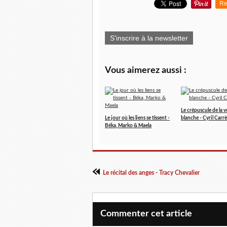
Re
S'inscrire à la newsletter
Vous aimerez aussi :
Le crépuscule de la 
Le jour où les liens se tissent -
blanche - Cyril Carr
Béka, Marko & Maela
Le récital des anges - Tracy Chevalier
Commenter cet article