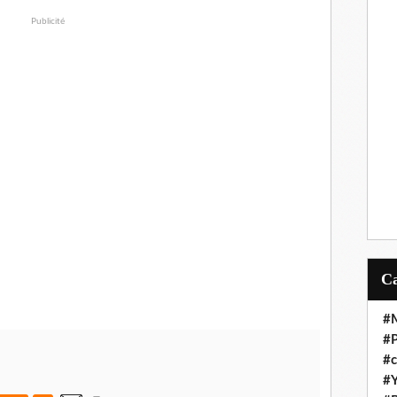
Publicité
#M
#P
#c
#Y