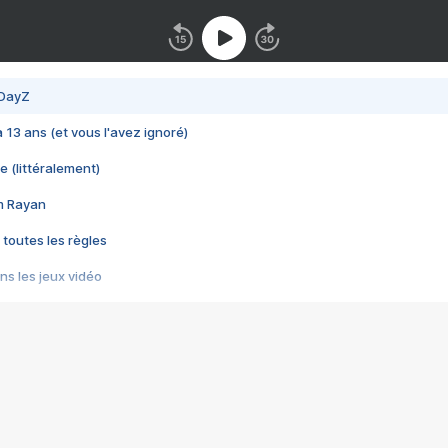
 DayZ
 a 13 ans (et vous l'avez ignoré)
e (littéralement)
im Rayan
 toutes les règles
s les jeux vidéo
us choquant de Rockstar ? - Le scandale BULLY
e plus moche de Steam
du RÊVE tourne au CAUCHEMAR
pendant 8 heures