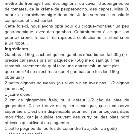
mettre du fromage frais, des oignons, du caviar d'aubergines ou
de tomates, de la crème de pepperoncino, des câpres, Miss O.
adore les cornichons aigre-doux etc. Je les sers avec un salade
composée et c'est parfait.
Cette fois-ci, nous avons opté pour du croque-monsieur un peu
gastronomique, avec des gambas. Contrairement à ce que l'on
pourrait croire, ils sont très rapides à confectionner, surtout si on
a un robot...
Ingrédients :
Gambas : 160g, sachant qu'une gambas décortiquée fait 30g (je
précise car j'avais pris un paquet de 750g me disant qu'il me
resterait largement de quoi faire une entrée voir un petit plat...
que nenni ! il ne m'est resté que 4 gambas une fois les 160g
obtenus !)
2 petits oignons nouveaux (ou si vous n'en avez pas, 1/2 oignon
jaune sec)
1 jaune d'oeuf
2 cm de gingembre frais, ou à défaut 1/2 càc de pâte de
gingembre. Ça se trouve en épicerie exotique, ça se conserve
super bien. C'est un indispensable pour moi, j'en ai toujours dans
mon frigo, car je cuisine souvent des curry ou des plats nord
africains qui utilisent du gingembre.
1 petite poignée de feuilles de coriandre (à ajuster au goût)