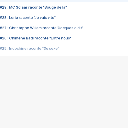
#29 : MC Solaar raconte "Bouge de là"
28 : Lorie raconte "Je vais vite"
#27 : Christophe Willem raconte "Jacques a dit"
#26 : Chimène Badi raconte "Entre nous"
#25 : Indochine raconte "3e sexe"
#24 : Zaho raconte "C'est chelou"
#23 : Patrick Bruel raconte "Au café des délices"
#22 : Kyo raconte "Le chemin"
#21 : Nolwenn Leroy raconte "Cassé"
#20 : Patrick Hernandez raconte "Born to be alive"
#19 : Lorie raconte "Près de moi"
#18 : Michael Jones raconte "A nos actes manqués" (avec Jean-Jacque