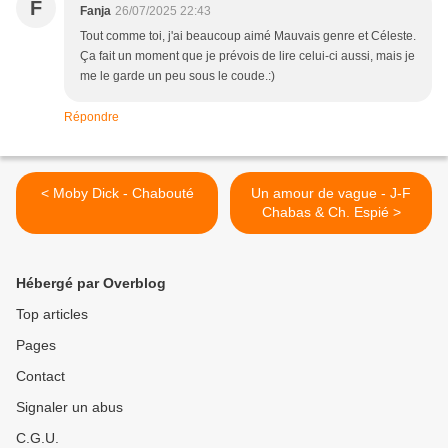
F
Fanja
26/07/2025 22:43
Tout comme toi, j'ai beaucoup aimé Mauvais genre et Céleste.
Ça fait un moment que je prévois de lire celui-ci aussi, mais je
me le garde un peu sous le coude.:)
Répondre
< Moby Dick - Chabouté
Un amour de vague - J-F
Chabas & Ch. Espié >
Hébergé par Overblog
Top articles
Pages
Contact
Signaler un abus
C.G.U.