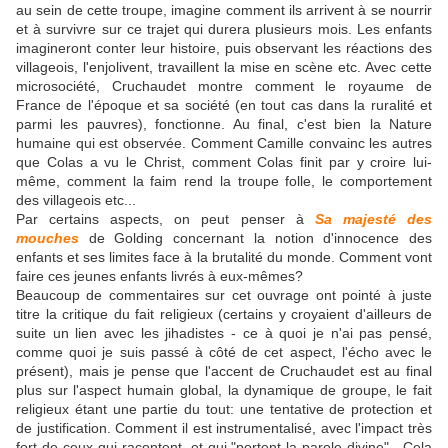
au sein de cette troupe, imagine comment ils arrivent à se nourrir
et à survivre sur ce trajet qui durera plusieurs mois. Les enfants
imagineront conter leur histoire, puis observant les réactions des
villageois, l'enjolivent, travaillent la mise en scène etc. Avec cette
microsociété, Cruchaudet montre comment le royaume de
France de l'époque et sa société (en tout cas dans la ruralité et
parmi les pauvres), fonctionne. Au final, c'est bien la Nature
humaine qui est observée. Comment Camille convainc les autres
que Colas a vu le Christ, comment Colas finit par y croire lui-
même, comment la faim rend la troupe folle, le comportement
des villageois etc...
Par certains aspects, on peut penser à
Sa majesté des
mouches
de Golding concernant la notion d'innocence des
enfants et ses limites face à la brutalité du monde. Comment vont
faire ces jeunes enfants livrés à eux-mêmes?
Beaucoup de commentaires sur cet ouvrage ont pointé à juste
titre la critique du fait religieux (certains y croyaient d'ailleurs de
suite un lien avec les jihadistes - ce à quoi je n'ai pas pensé,
comme quoi je suis passé à côté de cet aspect, l'écho avec le
présent), mais je pense que l'accent de Cruchaudet est au final
plus sur l'aspect humain global, la dynamique de groupe, le fait
religieux étant une partie du tout: une tentative de protection et
de justification. Comment il est instrumentalisé, avec l'impact très
fort de ceux qui racontent, et qui "portent la parole divine". Cela