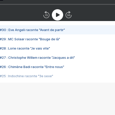
#30 : Eve Angeli raconte "Avant de partir"
#29 : MC Solaar raconte "Bouge de là"
28 : Lorie raconte "Je vais vite"
#27 : Christophe Willem raconte "Jacques a dit"
#26 : Chimène Badi raconte "Entre nous"
#25 : Indochine raconte "3e sexe"
#24 : Zaho raconte "C'est chelou"
#23 : Patrick Bruel raconte "Au café des délices"
#22 : Kyo raconte "Le chemin"
#21 : Nolwenn Leroy raconte "Cassé"