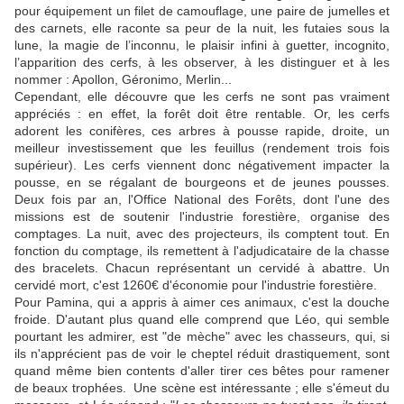
pour équipement un filet de camouflage, une paire de jumelles et
des carnets, elle raconte sa peur de la nuit, les futaies sous la
lune, la magie de l’inconnu, le plaisir infini à guetter, incognito,
l’apparition des cerfs, à les observer, à les distinguer et à les
nommer : Apollon, Géronimo, Merlin...
Cependant, elle découvre que les cerfs ne sont pas vraiment
appréciés : en effet, la forêt doit être rentable. Or, les cerfs
adorent les conifères, ces arbres à pousse rapide, droite, un
meilleur investissement que les feuillus (rendement trois fois
supérieur). Les cerfs viennent donc négativement impacter la
pousse, en se régalant de bourgeons et de jeunes pousses.
Deux fois par an, l'Office National des Forêts, dont l'une des
missions est de soutenir l'industrie forestière, organise des
comptages. La nuit, avec des projecteurs, ils comptent tout. En
fonction du comptage, ils remettent à l'adjudicataire de la chasse
des bracelets. Chacun représentant un cervidé à abattre. Un
cervidé mort, c'est 1260€ d'économie pour l'industrie forestière.
Pour Pamina, qui a appris à aimer ces animaux, c'est la douche
froide. D'autant plus quand elle comprend que Léo, qui semble
pourtant les admirer, est "de mèche" avec les chasseurs, qui, si
ils n'apprécient pas de voir le cheptel réduit drastiquement, sont
quand même bien contents d'aller tirer ces bêtes pour ramener
de beaux trophées. Une scène est intéressante ; elle s'émeut du