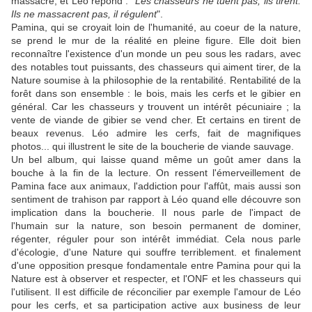
massacre, et Léo répond : "
Les chasseurs ne tuent pas, ils tirent.
Ils ne massacrent pas, il régulent
".
Pamina, qui se croyait loin de l'humanité, au coeur de la nature,
se prend le mur de la réalité en pleine figure. Elle doit bien
reconnaître l'existence d'un monde un peu sous les radars, avec
des notables tout puissants, des chasseurs qui aiment tirer, de la
Nature soumise à la philosophie de la rentabilité. Rentabilité de la
forêt dans son ensemble : le bois, mais les cerfs et le gibier en
général. Car les chasseurs y trouvent un intérêt pécuniaire ; la
vente de viande de gibier se vend cher. Et certains en tirent de
beaux revenus. Léo admire les cerfs, fait de magnifiques
photos... qui illustrent le site de la boucherie de viande sauvage.
Un bel album, qui laisse quand même un goût amer dans la
bouche à la fin de la lecture. On ressent l'émerveillement de
Pamina face aux animaux, l'addiction pour l'affût, mais aussi son
sentiment de trahison par rapport à Léo quand elle découvre son
implication dans la boucherie. Il nous parle de l'impact de
l'humain sur la nature, son besoin permanent de dominer,
régenter, réguler pour son intérêt immédiat. Cela nous parle
d'écologie, d'une Nature qui souffre terriblement. et finalement
d'une opposition presque fondamentale entre Pamina pour qui la
Nature est à observer et respecter, et l'ONF et les chasseurs qui
l'utilisent. Il est difficile de réconcilier par exemple l'amour de Léo
pour les cerfs, et sa participation active aux business de leur