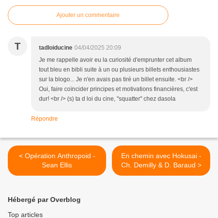
Ajouter un commentaire
T
tadloiducine
04/04/2025 20:09
Je me rappelle avoir eu la curiosité d'emprunter cet album
tout bleu en bibli suite à un ou plusieurs billets enthousiastes
sur la blogo... Je n'en avais pas tiré un billet ensuite. <br />
Oui, faire coïncider principes et motivations financières, c'est
dur! <br /> (s) ta d loi du cine, "squatter" chez dasola
Répondre
< Opération Anthropoid -
En chemin avec Hokusai -
Sean Ellis
Ch. Demilly & D. Baraud >
Hébergé par Overblog
Top articles