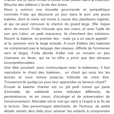
Mouche
des éditions L'école des loisirs.
Nous y suivons une mouette gourmande et sympathique
nommée Frida qui découvre un jour dans le port une jeune
baleine, dont la mère est morte à cause des plastiques ingérés,
et qui ne peut retrouver le chemin du grand large. Elle risque
donc de mourir. Frida n'écoute que son coeur, et avec l'aide de
son ami Lekni, un petit macareux, ils cherchent des solutions.
Nourrir la baleine, en premier lieu - mais ça a un sacré appétit! -
et la ramener vers le large ensuite. A court d'idées (les baleines
ne comprenant pas le langage des oiseaux, difficile de l'emmener
vers le large), Frida décide d'aller voir un mouton un peu
chamane ou devin, qui ne lui offre a priori que des phrases
incompréhensibles.
Une idée pourtant: pour communiquer avec le baleineau, il faut
reproduire le chant des baleines... un chant qui vous tire les
larmes et vous remue jusqu'au tréfonds de votre être.
Trouveront-ils quelqu'un pour leur apprendre ce fameux chant?
Ecoute la baleine
chanter
est un joli petit roman qui parle
d'entraide, de solidarité entre individus différents, de
persévérance, et en creux, d'écologie et de préservation de
l'environnement. Adorable est le mot qui vient à l'esprit à la fin de
la lecture. Des personnages attachants, de l'humour, de petits
détails semés deci delà pour amener les enfants à comprendre