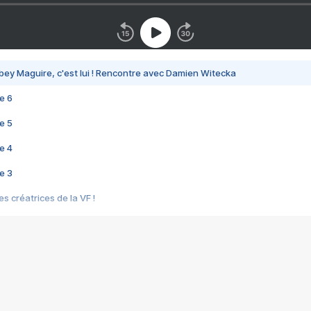
bey Maguire, c'est lui ! Rencontre avec Damien Witecka
e 6
e 5
e 4
e 3
s créatrices de la VF !
e 2
e 1
e Mektoub My Love arrive enfin ! Rencontre avec Shaïn Boumedine et Sal
i : après Toni en famille