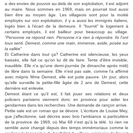
a des envies de pouvoir au-delà de son exploitation, il est adjoint
au maire. Nous sommes en 1969, mais on pourrait tout aussi
bien être au moyen âge. Les villageois sont pour la moitié
employés sur son exploitation, il y a aussi les immigrés italiens,
logés bien à l'écart de la demeure. Il "fournit" le logement à
certains employés, il est bailleur pour beaucoup au village.
"Personne ne répond rien. Personne n'a rien à répondre. Ils l'ont
tous senti. Demest, comme une main, immense, avide, posée sur
la vallée"
Et Catherine dans tout ça? Catherine est silencieuse, les yeux
baissés, elle fait ce qu'on lui dit de faire. Tente d'être invisible,
inaudible. Elle n'a qu'une demi-journée (le dimanche après midi)
de libre dans la semaine. Elle n'est pas sale, comme l'a affirmé
avec mépris Mme Demest, elle est juste pauvre. Un jour, alors
qu'elle surveille la petite-fille âgée de 2 ans de Demest, cette
dernière est enlevée.
Demest étant ce qu'il est, il fait jouer ses relations et deux
policiers parisiens viennent donc en province pour aider les
gendarmes dans les recherches. Une demande de rançon arrive.
Petite sale est un roman qui se dévore. L'écriture de Louise Mey,
que j'affectionne, sait décrire avec brio l'ambiance si particulière
de la province de 1969, où Mai 68 n'est qu'à la télé. Ici rien ne
semble avoir changé depuis des temps immémoriaux comme le