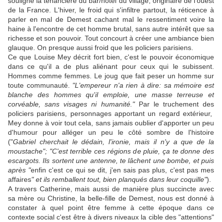
souligne la tenancière du bar/hôtel du village, originaire de l'ouest
de la France. L'hiver, le froid qui s'infiltre partout, la réticence à
parler en mal de Demest cachant mal le ressentiment voire la
haine à l'encontre de cet homme brutal, sans autre intérêt que sa
richesse et son pouvoir. Tout concourt à créer une ambiance bien
glauque. On presque aussi froid que les policiers parisiens.
Ce que Louise Mey décrit fort bien, c'est le pouvoir économique
dans ce qu'il a de plus aliénant pour ceux qui le subissent.
Hommes comme femmes. Le joug que fait peser un homme sur
toute communauté.
"L'empereur n'a rien à dire: sa mémoire est
blanche des hommes qu'il emploie, une masse terreuse et
corvéable, sans visages ni humanité."
Par le truchement des
policiers parisiens, personnages apportant un regard extérieur,
Mey donne à voir tout cela, sans jamais oublier d'apporter un peu
d'humour pour alléger un peu le côté sombre de l'histoire
("
Gabriel cherchait le dédain, l'ironie, mais il n'y a que de la
moustache"; "C'est terrible ces régions de pluie, ça te donne des
escargots. Ils sortent une antenne, te lâchent une bombe, et puis
après "
enfin c'est ce qui se dit, j'en sais pas plus, c'est pas mes
affaires
" et ils remballent tout, bien planqués dans leur coquille"
).
A travers Catherine, mais aussi de manière plus succincte avec
sa mère ou Christine, la belle-fille de Demest, nous est donné à
constater à quel point être femme à cette époque dans ce
contexte social c'est être à divers niveaux la cible des "attentions"