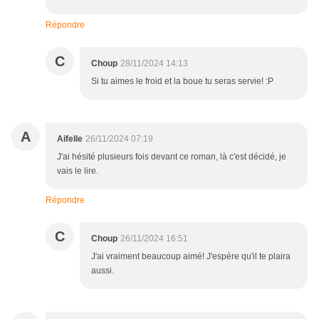
Répondre
C
Choup
28/11/2024 14:13
Si tu aimes le froid et la boue tu seras servie! :P
A
Aifelle
26/11/2024 07:19
J'ai hésité plusieurs fois devant ce roman, là c'est décidé, je
vais le lire.
Répondre
C
Choup
26/11/2024 16:51
J'ai vraiment beaucoup aimé! J'espère qu'il te plaira
aussi.