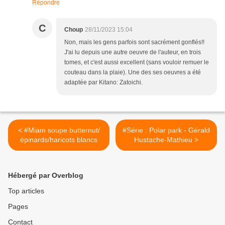
Répondre
C
Choup
28/11/2023 15:04
Non, mais les gens parfois sont sacrément gonflés!!
J'ai lu depuis une autre oeuvre de l'auteur, en trois
tomes, et c'est aussi excellent (sans vouloir remuer le
couteau dans la plaie). Une des ses oeuvres a été
adaptée par Kitano: Zatoichi.
< #Miam soupe butternut/
#Série : Polar park - Gérald
épinards/haricots blancs
Hustache-Mathieu >
Hébergé par Overblog
Top articles
Pages
Contact