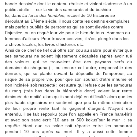
bande dessinée dont le contenu réaliste et violent s'adresse à un
public adulte — sur la vie des samouraïs et du bushido.
Ici, dans
La force des humbles
, recueil de 10 histoires se
déroulant au 17ème siècle, il nous conte les destins exemplaires
mais parfois oubliés de personnes qui se sont élevées contre
l'injustice, ou on risqué leur vie pour le bien de tous. Hommes ou
femmes d'ailleurs. Pour trouver ces vies, il s'est plongé dans les
archives locales, les livres d'histoires etc.
Ainsi de ce chef de fief qui offre son cou au sabre pour éviter que
ses samouraï ne soient injustement décapités (après avoir tué
des voleurs...qui se trouvaient être des paysans serfs du
domaine du shogunat) ; ou encore cet autre, responsable des
denrées, qui se plante devant la dépouille de l'empereur, au
risque de sa propre vie, pour que son souhait d'être inhumé et
non incinéré soit respecté ; cet autre qui refuse que les samouraï
du rang (très bas dans la hiérarchie donc) voient leur rente
diminuée de moitié alors qu'ils sont déjà en difficulté alors que les
plus hauts dignitaires ne sentiront que peu la même diminution
de leur propre rente tant ils gagnent d'argent. N'ayant été
entendu, il se fait seppuku (que l'on appelle en France hara-kiri)
et avec son sang écrit "10 ans et 500 kokus"sur le mur : sa
requête étant que sa solde soit répartie entre les samouraï
pendant 10 ans après sa mort. Il y a aussi cette femme