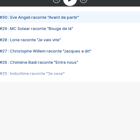
#30 : Eve Angeli raconte "Avant de partir"
#29 : MC Solaar raconte "Bouge de là"
28 : Lorie raconte "Je vais vite"
#27 : Christophe Willem raconte "Jacques a dit"
#26 : Chimène Badi raconte "Entre nous"
#25 : Indochine raconte "3e sexe"
#24 : Zaho raconte "C'est chelou"
#23 : Patrick Bruel raconte "Au café des délices"
#22 : Kyo raconte "Le chemin"
#21 : Nolwenn Leroy raconte "Cassé"
#20 : Patrick Hernandez raconte "Born to be alive"