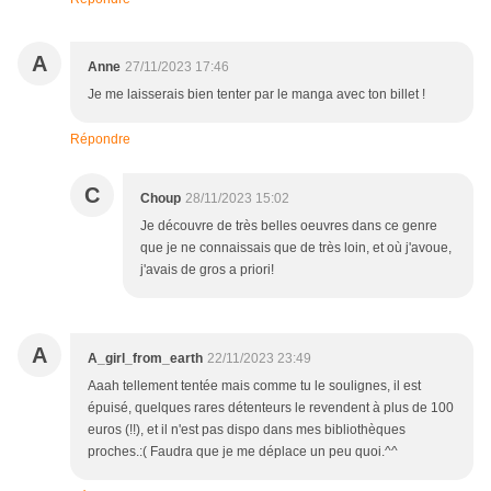
A
Anne
27/11/2023 17:46
Je me laisserais bien tenter par le manga avec ton billet !
Répondre
C
Choup
28/11/2023 15:02
Je découvre de très belles oeuvres dans ce genre
que je ne connaissais que de très loin, et où j'avoue,
j'avais de gros a priori!
A
A_girl_from_earth
22/11/2023 23:49
Aaah tellement tentée mais comme tu le soulignes, il est
épuisé, quelques rares détenteurs le revendent à plus de 100
euros (!!), et il n'est pas dispo dans mes bibliothèques
proches.:( Faudra que je me déplace un peu quoi.^^