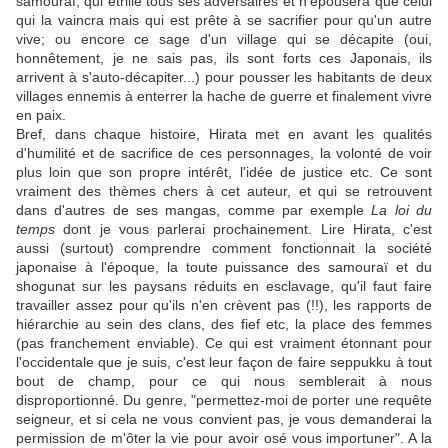
samouraï, qui étrille tous ses adversaires et n'épousera que celui
qui la vaincra mais qui est prête à se sacrifier pour qu'un autre
vive; ou encore ce sage d'un village qui se décapite (oui,
honnêtement, je ne sais pas, ils sont forts ces Japonais, ils
arrivent à s'auto-décapiter...) pour pousser les habitants de deux
villages ennemis à enterrer la hache de guerre et finalement vivre
en paix.
Bref, dans chaque histoire, Hirata met en avant les qualités
d'humilité et de sacrifice de ces personnages, la volonté de voir
plus loin que son propre intérêt, l'idée de justice etc. Ce sont
vraiment des thèmes chers à cet auteur, et qui se retrouvent
dans d'autres de ses mangas, comme par exemple
La loi du
temps
dont je vous parlerai prochainement. Lire Hirata, c'est
aussi (surtout) comprendre comment fonctionnait la société
japonaise à l'époque, la toute puissance des samouraï et du
shogunat sur les paysans réduits en esclavage, qu'il faut faire
travailler assez pour qu'ils n'en crèvent pas (!!), les rapports de
hiérarchie au sein des clans, des fief etc, la place des femmes
(pas franchement enviable). Ce qui est vraiment étonnant pour
l'occidentale que je suis, c'est leur façon de faire seppukku à tout
bout de champ, pour ce qui nous semblerait à nous
disproportionné. Du genre, "permettez-moi de porter une requête
seigneur, et si cela ne vous convient pas, je vous demanderai la
permission de m'ôter la vie pour avoir osé vous importuner". A la