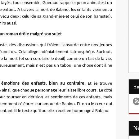
artagés, tous ensemble. Guéraud rappelle qu'un animal est un
enfant. A travers la mort de Babino, les enfants viennent à
 vécu deux: celui de sa grand-mère et celui de son hamster).
nirs aussi.
 un roman drôle malgré son sujet
ste, des discussions qui frôlent l’absurde entre nos jeunes
d’une fois. Cela allège indéniablement l’atmosphère. Surtout,
e la mort (et son corolaire le deuil) comme un fait de la vie,
 heureusement, mais n'est pas un tabou, une chose dont il ne
 émotions des enfants, b
ien au contraire.
Et je trouve
S
 ainsi, que chaque personnage leur laisse libre cours. Le côté
ur tourner en dérision les sentiments de ces enfants, mais
évidemment célébrer leur amour de Babino. Et on a le cœur qui
enfant lit le texte qu’il ou elle a écrit en hommage à Babino.