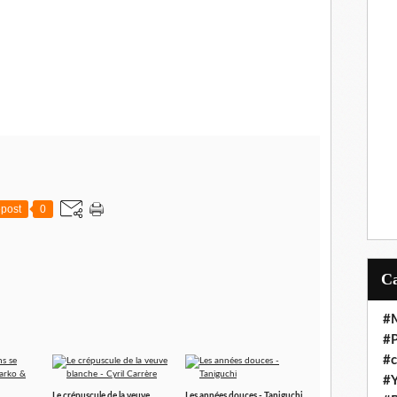
post
0
#M
#P
#c
#Y
Le crépuscule de la veuve
Les années douces - Taniguchi