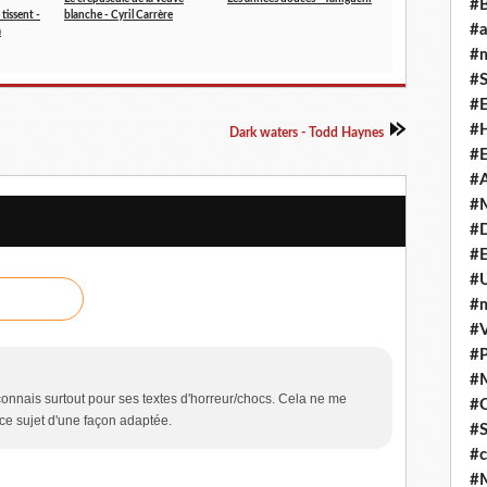
#
 tissent -
blanche - Cyril Carrère
#
a
#m
#S
#
#H
Dark waters - Todd Haynes
#E
#A
#M
#
#E
#U
#
#V
#P
#
nnais surtout pour ses textes d'horreur/chocs. Cela ne me
#C
 ce sujet d'une façon adaptée.
#S
#c
#