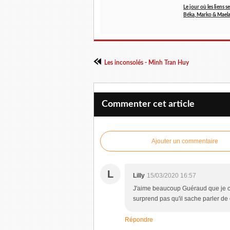
Le jour où les liens se
Béka, Marko & Mael
Les inconsolés - Minh Tran Huy
Commenter cet article
Ajouter un commentaire
L
Lilly
15/03/2020 16:57
J'aime beaucoup Guéraud que je co
surprend pas qu'il sache parler de
Répondre