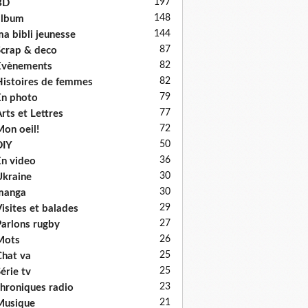
197
BD
148
album
144
a bibli jeunesse
87
crap & deco
82
Evènements
82
istoires de femmes
79
n photo
77
rts et Lettres
72
on oeil!
50
DIY
36
n video
30
kraine
30
manga
29
isites et balades
27
arlons rugby
26
Mots
25
hat va
25
érie tv
23
hroniques radio
21
Musique