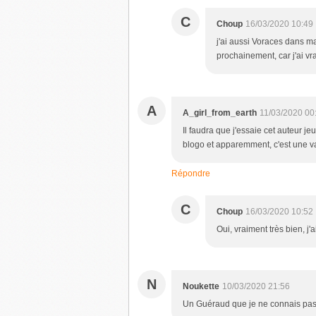
C
Choup
16/03/2020 10:49
j'ai aussi Voraces dans ma 
prochainement, car j'ai vra
A
A_girl_from_earth
11/03/2020 00
Il faudra que j'essaie cet auteur j
blogo et apparemment, c'est une val
Répondre
C
Choup
16/03/2020 10:52
Oui, vraiment très bien, j'a
N
Noukette
10/03/2020 21:56
Un Guéraud que je ne connais pas ? 