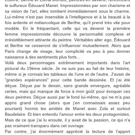
le sulfureux Édouard Manet. Impressionnées par son charisme et
sa vision de l'art, elles tombent immédiatement sous le charme.
Lui-même n'est pas insensible à l'intelligence et à la beauté à la
fois ardente et mélancolique de Berthe, qu'il prend très vite pour
modèle. En le fréquentant, celle qui va devenir la première
femme impressionniste découvre la personnalité complexe et
irrésistiblement attirante du peintre. Véritables alter ego, Édouard
et Berthe ne cesseront de s'influencer mutuellement. Alors que
Paris change de visage, leur complicité va peu à peu donner
naissance à des sentiments plus forts...
Voilà deux personnages extrêmement importants dans l'art
pictural du 19ème siècle. Je ne suis pas au fait de leur histoire,
même si je connais les tableaux de l'une et de l'autre. J'avais de
"grandes espérances" pour cette bande dessinée. Et j'ai été
déçue. Déçue par le dessin, sans grande envergure, agréable
certes, mais qui manque de force à mon goût pour évoquer ces
deux peintres. Déçue aussi par le fond lui-même, qui ne m'a pas
appris grand chose (alors que j'en connaissais assez peu
pourtant) hormis les amitiés de Manet avec Zola et surtout
Baudelaire. Et bien entendu l'amour entre les deux protagonistes.
Mais de ce que j'ai lu ensuite, il y avait de la passion, ce qui n'a
pas vraiment transparu dans cet ouvrage.
Par contre, j'ai énormément apprécié la lecture de l'apport