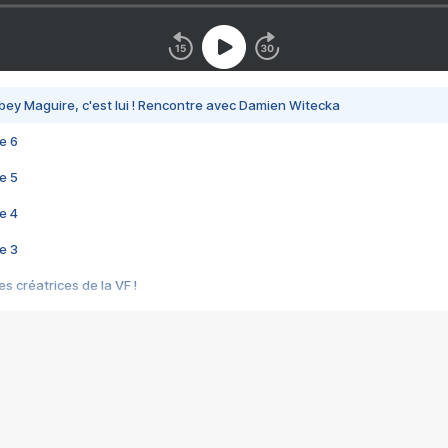
bey Maguire, c'est lui ! Rencontre avec Damien Witecka
e 6
e 5
e 4
e 3
s créatrices de la VF !
e 2
e 1
e Mektoub My Love arrive enfin ! Rencontre avec Shaïn Boumedine et Sal
i : après Toni en famille